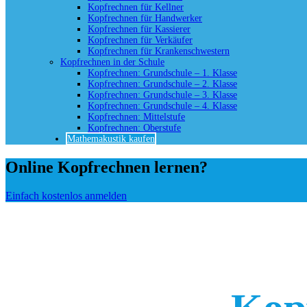
Kopfrechnen für Kellner
Kopfrechnen für Handwerker
Kopfrechnen für Kassierer
Kopfrechnen für Verkäufer
Kopfrechnen für Krankenschwestern
Kopfrechnen in der Schule
Kopfrechnen: Grundschule – 1. Klasse
Kopfrechnen: Grundschule – 2. Klasse
Kopfrechnen: Grundschule – 3. Klasse
Kopfrechnen: Grundschule – 4. Klasse
Kopfrechnen: Mittelstufe
Kopfrechnen: Oberstufe
Mathemakustik kaufen
Online Kopfrechnen lernen?
Einfach kostenlos anmelden