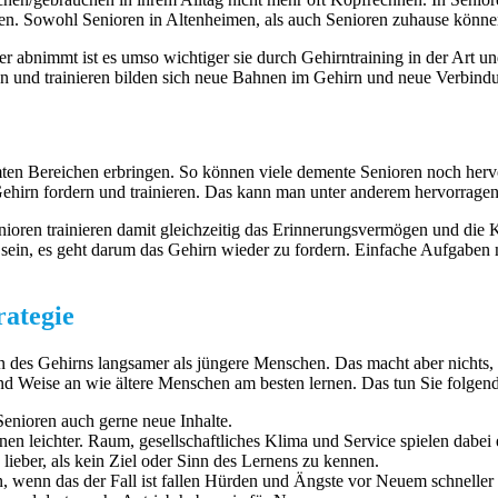
en. Sowohl Senioren in Altenheimen, als auch Senioren zuhause könne
ter abnimmt ist es umso wichtiger sie durch Gehirntraining in der Art 
n und trainieren bilden sich neue Bahnen im Gehirn und neue Verbin
ten Bereichen erbringen. So können viele demente Senioren noch herv
irn fordern und trainieren. Das kann man unter anderem hervorragen
enioren trainieren damit gleichzeitig das Erinnerungsvermögen und die 
sein, es geht darum das Gehirn wieder zu fordern. Einfache Aufgaben m
rategie
n des Gehirns langsamer als jüngere Menschen. Das macht aber nichts, 
nd Weise an wie ältere Menschen am besten lernen. Das tun Sie folgen
Senioren auch gerne neue Inhalte.
en leichter. Raum, gesellschaftliches Klima und Service spielen dabei 
ieber, als kein Ziel oder Sinn des Lernens zu kennen.
 wenn das der Fall ist fallen Hürden und Ängste vor Neuem schneller u