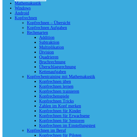
Mathemakustik
Windows
Android
Kopfrechnen
Kopfrechnen – Übersicht
Kopfrechnen Aufgaben
Rechenarten
Addition
Subtraktion
Multiplikation
Division
Quadrieren
Bruchrechnung
Überschlagsrechnung
Kettenaufgaben
Kopfrechentraining mit Mathemakustik
Kopfrechnen üben
Kopfrechnen lernen
Kopfrechnen trainieren
Kopfrechenspiele
Kopfrechnen Tricks
Zahlen im Kopf merken
Kopfrechnen für Kinder
Kopfrechnen für Erwachsene
Kopfrechnen für Senioren
Kopfrechnen im Einstellungstest
Kopfrechnen im Beruf
Kopfrechnen für Piloten