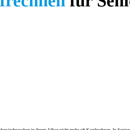
frechnen
für Seni
hen/gebrauchen in ihrem Alltag nicht mehr oft Kopfrechnen. In Senior