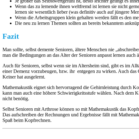
Je größer das Selbstwertgefühl ist, desto leichter gelingt es ih
Wenn das zu lernende ihnen weltfremd ist lernen sie nicht ge
lernen sie wesentlich lieber (was definitiv auch auf jüngere Men
Wenn die Arbeitsgruppen klein gehalten werden fällt es den m
Die neu zu lernen Themen sollten an bereits bekanntem anknüpfe
Fazit
Man sollte, selbst demente Senioren, ältere Menschen nie „abschreibe
man die Bedingungen an das Alter der Senioren anpasst lernen auch 
Auch für Senioren, selbst wenn sie im Altersheim sind, gibt es im A
einer Demenz vorzubeugen, bzw. ihr entgegen zu wirken. Auch das G
Keiner hat ausgelernt.
Mathemakustik eignet sich hervorragend die Gehirnleistung durch Ko
kann man auch eine höhere Schwierigkeitsstufe wählen. Nach dem Ko
nicht benötig.
Selbst Senioren mit Arthrose können so mit Mathemakustik das Kopfrec
Das aufschreiben der Rechnungen und Ergebnisse fällt mit Mathemaku
Spaß beim Kopfrechnen.