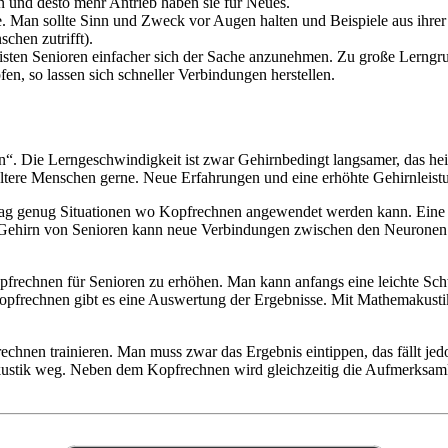
nen und desto mehr Antrieb haben sie für Neues.
rne. Man sollte Sinn und Zweck vor Augen halten und Beispiele aus ih
schen zutrifft).
eisten Senioren einfacher sich der Sache anzunehmen. Zu große Lerngr
n, so lassen sich schneller Verbindungen herstellen.
n“. Die Lerngeschwindigkeit ist zwar Gehirnbedingt langsamer, das hei
ältere Menschen gerne. Neue Erfahrungen und eine erhöhte Gehirnleist
lltag genug Situationen wo Kopfrechnen angewendet werden kann. Eine 
ehirn von Senioren kann neue Verbindungen zwischen den Neuronen hers
pfrechnen für Senioren zu erhöhen. Man kann anfangs eine leichte Sch
pfrechnen gibt es eine Auswertung der Ergebnisse. Mit Mathemakustik
hnen trainieren. Man muss zwar das Ergebnis eintippen, das fällt jedoc
stik weg. Neben dem Kopfrechnen wird gleichzeitig die Aufmerksamkeit