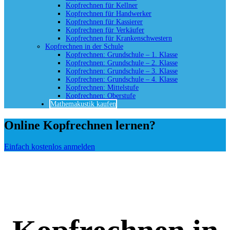
Kopfrechnen für Kellner
Kopfrechnen für Handwerker
Kopfrechnen für Kassierer
Kopfrechnen für Verkäufer
Kopfrechnen für Krankenschwestern
Kopfrechnen in der Schule
Kopfrechnen: Grundschule – 1. Klasse
Kopfrechnen: Grundschule – 2. Klasse
Kopfrechnen: Grundschule – 3. Klasse
Kopfrechnen: Grundschule – 4. Klasse
Kopfrechnen: Mittelstufe
Kopfrechnen: Oberstufe
Mathemakustik kaufen
Online Kopfrechnen lernen?
Einfach kostenlos anmelden