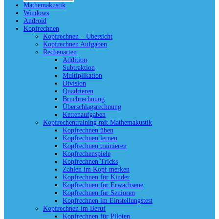
Mathemakustik
Windows
Android
Kopfrechnen
Kopfrechnen – Übersicht
Kopfrechnen Aufgaben
Rechenarten
Addition
Subtraktion
Multiplikation
Division
Quadrieren
Bruchrechnung
Überschlagsrechnung
Kettenaufgaben
Kopfrechentraining mit Mathemakustik
Kopfrechnen üben
Kopfrechnen lernen
Kopfrechnen trainieren
Kopfrechenspiele
Kopfrechnen Tricks
Zahlen im Kopf merken
Kopfrechnen für Kinder
Kopfrechnen für Erwachsene
Kopfrechnen für Senioren
Kopfrechnen im Einstellungstest
Kopfrechnen im Beruf
Kopfrechnen für Piloten