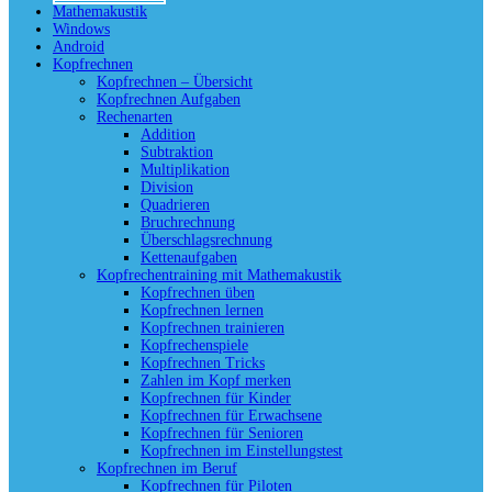
Mathemakustik
Windows
Android
Kopfrechnen
Kopfrechnen – Übersicht
Kopfrechnen Aufgaben
Rechenarten
Addition
Subtraktion
Multiplikation
Division
Quadrieren
Bruchrechnung
Überschlagsrechnung
Kettenaufgaben
Kopfrechentraining mit Mathemakustik
Kopfrechnen üben
Kopfrechnen lernen
Kopfrechnen trainieren
Kopfrechenspiele
Kopfrechnen Tricks
Zahlen im Kopf merken
Kopfrechnen für Kinder
Kopfrechnen für Erwachsene
Kopfrechnen für Senioren
Kopfrechnen im Einstellungstest
Kopfrechnen im Beruf
Kopfrechnen für Piloten