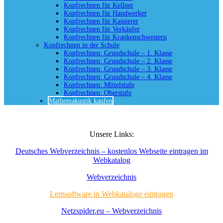
Kopfrechnen für Kellner
Kopfrechnen für Handwerker
Kopfrechnen für Kassierer
Kopfrechnen für Verkäufer
Kopfrechnen für Krankenschwestern
Kopfrechnen in der Schule
Kopfrechnen: Grundschule – 1. Klasse
Kopfrechnen: Grundschule – 2. Klasse
Kopfrechnen: Grundschule – 3. Klasse
Kopfrechnen: Grundschule – 4. Klasse
Kopfrechnen: Mittelstufe
Kopfrechnen: Oberstufe
Mathemakustik kaufen
Unsere Links:
Deutsches Webverzeichnis – kostenlos Webseite eintragen im
Webkatalog
Webverzeichnis
Lernsoftware in Webkataloge eintragen
Netzspider.eu – Webverzeichnis