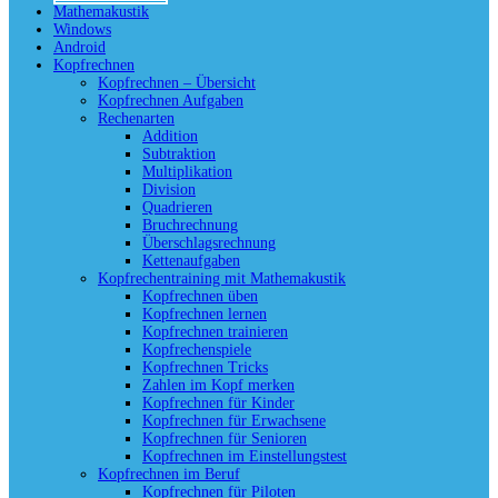
Mathemakustik
Windows
Android
Kopfrechnen
Kopfrechnen – Übersicht
Kopfrechnen Aufgaben
Rechenarten
Addition
Subtraktion
Multiplikation
Division
Quadrieren
Bruchrechnung
Überschlagsrechnung
Kettenaufgaben
Kopfrechentraining mit Mathemakustik
Kopfrechnen üben
Kopfrechnen lernen
Kopfrechnen trainieren
Kopfrechenspiele
Kopfrechnen Tricks
Zahlen im Kopf merken
Kopfrechnen für Kinder
Kopfrechnen für Erwachsene
Kopfrechnen für Senioren
Kopfrechnen im Einstellungstest
Kopfrechnen im Beruf
Kopfrechnen für Piloten