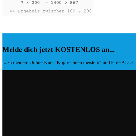
Melde dich jetzt KOSTENLOS an...
... zu meinem Online-Kurs "Kopfrechnen meistern" und lerne ALLE T