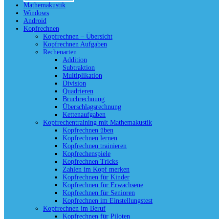
Mathemakustik
Windows
Android
Kopfrechnen
Kopfrechnen – Übersicht
Kopfrechnen Aufgaben
Rechenarten
Addition
Subtraktion
Multiplikation
Division
Quadrieren
Bruchrechnung
Überschlagsrechnung
Kettenaufgaben
Kopfrechentraining mit Mathemakustik
Kopfrechnen üben
Kopfrechnen lernen
Kopfrechnen trainieren
Kopfrechenspiele
Kopfrechnen Tricks
Zahlen im Kopf merken
Kopfrechnen für Kinder
Kopfrechnen für Erwachsene
Kopfrechnen für Senioren
Kopfrechnen im Einstellungstest
Kopfrechnen im Beruf
Kopfrechnen für Piloten