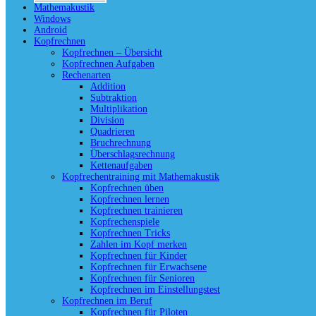
Mathemakustik
Windows
Android
Kopfrechnen
Kopfrechnen – Übersicht
Kopfrechnen Aufgaben
Rechenarten
Addition
Subtraktion
Multiplikation
Division
Quadrieren
Bruchrechnung
Überschlagsrechnung
Kettenaufgaben
Kopfrechentraining mit Mathemakustik
Kopfrechnen üben
Kopfrechnen lernen
Kopfrechnen trainieren
Kopfrechenspiele
Kopfrechnen Tricks
Zahlen im Kopf merken
Kopfrechnen für Kinder
Kopfrechnen für Erwachsene
Kopfrechnen für Senioren
Kopfrechnen im Einstellungstest
Kopfrechnen im Beruf
Kopfrechnen für Piloten