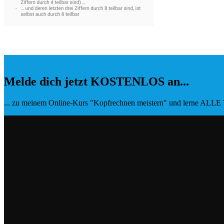
Melde dich jetzt KOSTENLOS an...
... zu meinem Online-Kurs "Kopfrechnen meistern" und lerne ALLE T