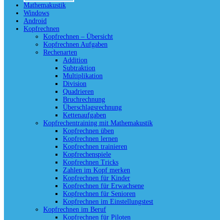
Mathemakustik
Windows
Android
Kopfrechnen
Kopfrechnen – Übersicht
Kopfrechnen Aufgaben
Rechenarten
Addition
Subtraktion
Multiplikation
Division
Quadrieren
Bruchrechnung
Überschlagsrechnung
Kettenaufgaben
Kopfrechentraining mit Mathemakustik
Kopfrechnen üben
Kopfrechnen lernen
Kopfrechnen trainieren
Kopfrechenspiele
Kopfrechnen Tricks
Zahlen im Kopf merken
Kopfrechnen für Kinder
Kopfrechnen für Erwachsene
Kopfrechnen für Senioren
Kopfrechnen im Einstellungstest
Kopfrechnen im Beruf
Kopfrechnen für Piloten