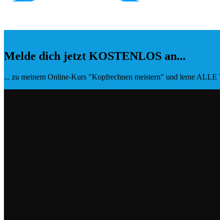
Melde dich jetzt KOSTENLOS an...
... zu meinem Online-Kurs "Kopfrechnen meistern" und lerne ALLE T