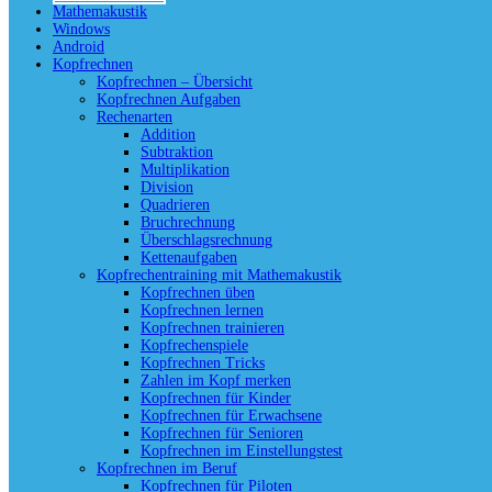
Mathemakustik
Windows
Android
Kopfrechnen
Kopfrechnen – Übersicht
Kopfrechnen Aufgaben
Rechenarten
Addition
Subtraktion
Multiplikation
Division
Quadrieren
Bruchrechnung
Überschlagsrechnung
Kettenaufgaben
Kopfrechentraining mit Mathemakustik
Kopfrechnen üben
Kopfrechnen lernen
Kopfrechnen trainieren
Kopfrechenspiele
Kopfrechnen Tricks
Zahlen im Kopf merken
Kopfrechnen für Kinder
Kopfrechnen für Erwachsene
Kopfrechnen für Senioren
Kopfrechnen im Einstellungstest
Kopfrechnen im Beruf
Kopfrechnen für Piloten