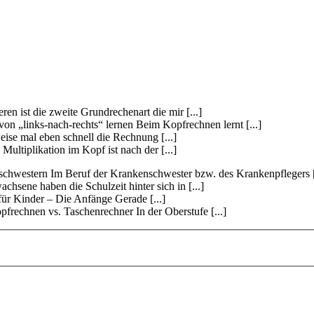
en ist die zweite Grundrechenart die mir [...]
n „links-nach-rechts“ lernen Beim Kopfrechnen lernt [...]
ise mal eben schnell die Rechnung [...]
ultiplikation im Kopf ist nach der [...]
chwestern Im Beruf der Krankenschwester bzw. des Krankenpflegers [.
sene haben die Schulzeit hinter sich in [...]
ür Kinder – Die Anfänge Gerade [...]
frechnen vs. Taschenrechner In der Oberstufe [...]